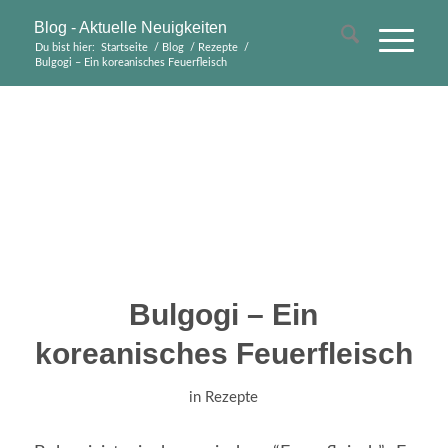
Blog - Aktuelle Neuigkeiten
Du bist hier:
Startseite
/
Blog
/
Rezepte
/
Bulgogi – Ein koreanisches Feuerfleisch
Bulgogi – Ein
koreanisches Feuerfleisch
in
Rezepte