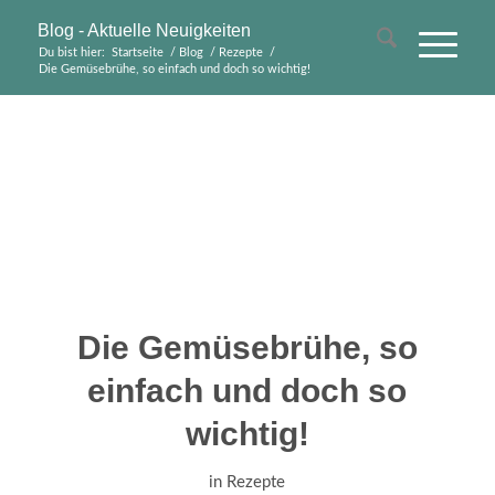
Blog - Aktuelle Neuigkeiten
Du bist hier:
Startseite
/
Blog
/
Rezepte
/
Die Gemüsebrühe, so einfach und doch so wichtig!
Die Gemüsebrühe, so
einfach und doch so
wichtig!
in
Rezepte