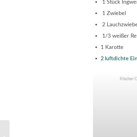
1 Stück Ingwe
1 Zwiebel
2 Lauchzwieb
1/3 weißer Re
1 Karotte
2 luftdichte E
Frischer 
Kürbis Chutney –
Einfach und schnell