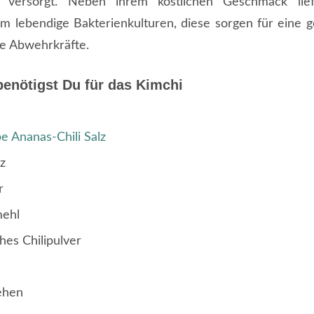
 versorgt. Neben ihrem köstlichen Geschmack lief
 lebendige Bakterienkulturen, diese sorgen für eine 
e Abwehrkräfte.
benötigst Du für das Kimchi
e Ananas-Chili Salz
lz
r
mehl
hes Chilipulver
ehen