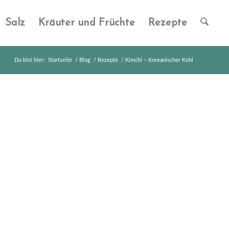
Salz
Kräuter und Früchte
Rezepte
Du bist hier:
Startseite
/
Blog
/
Rezepte
/
Kimchi – Koreanischer Kohl