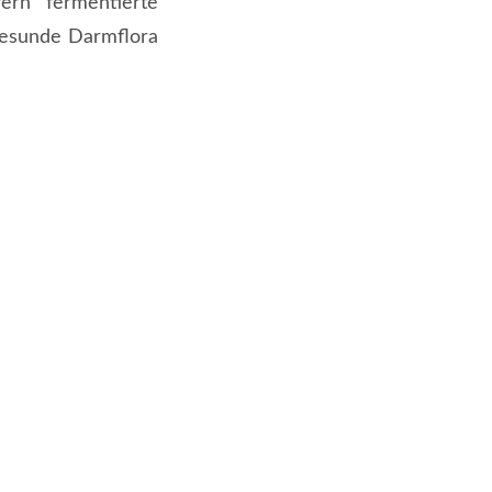
ern fermentierte
gesunde Darmflora