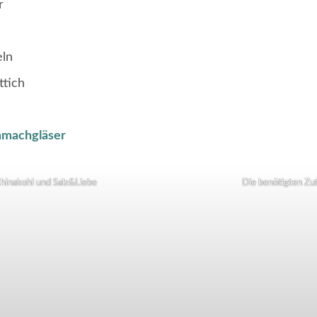
r
eln
ttich
inmachgläser
Chinakohl und Salz&Liebe
Die benötigten Zu