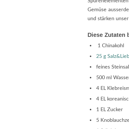
Spurenelementen
Gemüse ausserdem
und stärken unser
Diese Zutaten 
1 Chinakohl
25 g Salz&Lieb
feines Steinsa
500 ml Wasse
4 EL Klebreis
4 EL koreanisc
1 EL Zucker
5 Knoblauchz