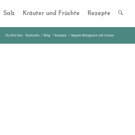
Salz
Kräuter und Früchte
Rezepte
Du bist hier:
Startseite
/
Blog
/
Rezepte
/
Vegane Bolognese mit Linsen