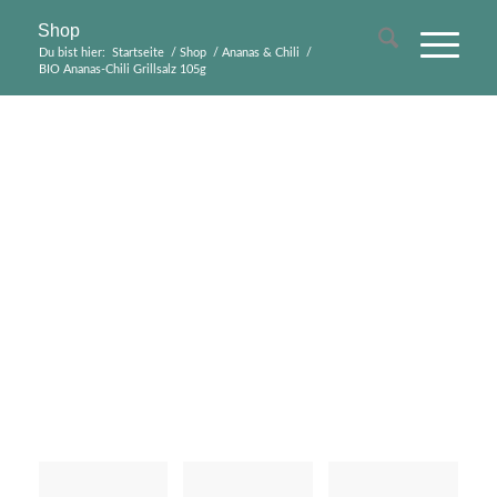
Shop
Du bist hier:
Startseite
/
Shop
/
Ananas & Chili
/
BIO Ananas-Chili Grillsalz 105g