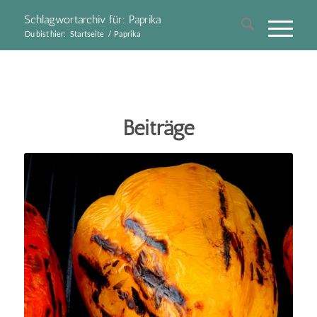
Schlagwortarchiv für: Paprika
Du bist hier:
Startseite
/
Paprika
Beiträge