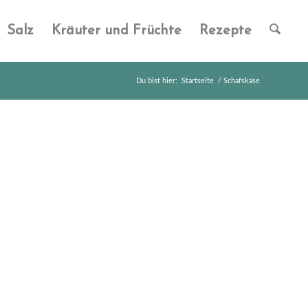
Salz
Kräuter und Früchte
Rezepte
Du bist hier:
Startseite
/
Schafskäse